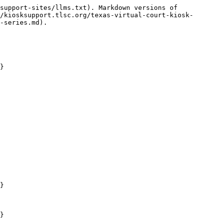
support-sites/llms.txt). Markdown versions of 
/kiosksupport.tlsc.org/texas-virtual-court-kiosk-
-series.md).

}

}

}
