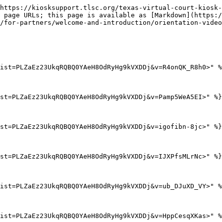
https://kiosksupport.tlsc.org/texas-virtual-court-kiosk-
 page URLs; this page is available as [Markdown](https:/
/for-partners/welcome-and-introduction/orientation-video
ist=PLZaEz23UkqRQBQ0YAeH8OdRyHg9kVXDDj&v=R4onQK_R8h0>" %
st=PLZaEz23UkqRQBQ0YAeH8OdRyHg9kVXDDj&v=Pamp5WeA5EI>" %}

st=PLZaEz23UkqRQBQ0YAeH8OdRyHg9kVXDDj&v=igofibn-8jc>" %}

st=PLZaEz23UkqRQBQ0YAeH8OdRyHg9kVXDDj&v=IJXPfsMLrNc>" %}

ist=PLZaEz23UkqRQBQ0YAeH8OdRyHg9kVXDDj&v=ub_DJuXD_VY>" %
ist=PLZaEz23UkqRQBQ0YAeH8OdRyHg9kVXDDj&v=HppCesqXKas>" %