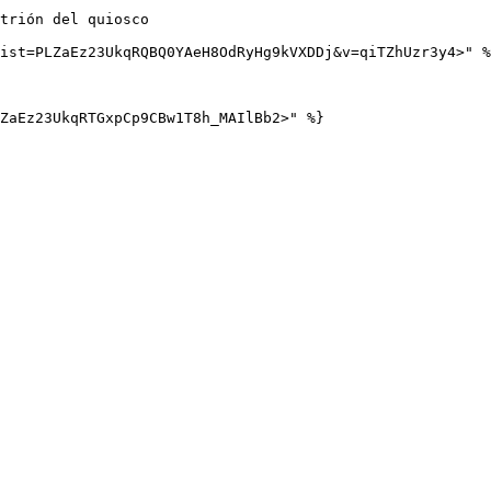
trión del quiosco

ist=PLZaEz23UkqRQBQ0YAeH8OdRyHg9kVXDDj&v=qiTZhUzr3y4>" %