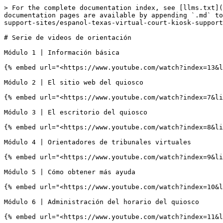
> For the complete documentation index, see [llms.txt](
documentation pages are available by appending `.md` to
support-sites/espanol-texas-virtual-court-kiosk-support
# Serie de videos de orientación

Módulo 1 | Información básica

{% embed url="<https://www.youtube.com/watch?index=13&l
Módulo 2 | El sitio web del quiosco

{% embed url="<https://www.youtube.com/watch?index=7&li
Módulo 3 | El escritorio del quiosco

{% embed url="<https://www.youtube.com/watch?index=8&li
Módulo 4 | Orientadores de tribunales virtuales

{% embed url="<https://www.youtube.com/watch?index=9&li
Módulo 5 | Cómo obtener más ayuda

{% embed url="<https://www.youtube.com/watch?index=10&l
Módulo 6 | Administración del horario del quiosco

{% embed url="<https://www.youtube.com/watch?index=11&l