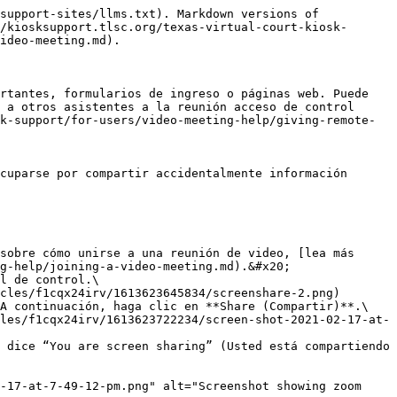
tps://cisco-api.ingeniuxondemand.com/DITA/content/en/us/td/i/400001-500000/420001-430000/428001-429000/428097.jpg) junto a la aplicación.

### Cómo compartir contenido de video

[Compartir contenido de video](https://help.webex.com/en-us/nkjrl9eb/) es ligeramente diferente a compartir cualquier otro tipo de contenido. Para manejar esta diferencia, las reuniones y los seminarios web disponen de una función de optimización específica para el movimiento y el video

1. Haga clic en “Share” (Compartir)![Share icon](https://cisco-api.ingeniuxondemand.com/DITA/content/en/us/td/i/400001-500000/450001-460000/450001-451000/450684.jpg), y seleccione “Optimize for motion and video” (Optimizar para movimiento y video) en la lista desplegable y elija la pantalla o aplicación que desee compartir.
2. Marque la casilla “Share your computer audio” (Compartir el audio de la computadora) para que el sonido del video llegue directamente a través de la audioconferencia.
3. Marque la casilla “Share your computer audio” (Compartir el audio de la computadora) para que el sonido del video llegue directamente a través de la audioconferencia.

### Cómo compartir un archivo

Puede usar la función Compartir archivos para compartir un solo archivo. Puede ser cualquier cosa, como un documento o un archivo de video almacenado en la computadora.

{% hint style="info" %}
Si ya tiene el archivo abierto, comparta la pantalla o aplicación. Es posible que el uso compartido de archivos no funcione cuando intente compartir una presentación de PowerPoint con video integrado.
{% endhint %}

1\. Haga clic en “Share content” (Compartir contenido)![Share icon for a file](https://cisco-api.ingeniuxondemand.com/DITA/content/en/us/td/i/400001-500000/450001-460000/451001-452000/451854.jpg), y seleccione “File > next” (Archivo > siguiente).

2. Elija el archivo que desea compartir.
3. El archivo se abre en la ventana de la reunión, seminario web o evento, donde los participantes pueden [colaborar en este](https://help.webex.com/en-us/article/n03wop9/).

## CourtCall

Para compartir la pantalla, el moderador o el anfitrión de CourtCall deberá concederle acceso. Los participantes y los anfitriones pueden compartir la pantalla en la conferencia principal y en muchas subconferencias privadas simultáneamente.

{% hint style="info" %}
Nota: Por motivos de seguridad, el moderador o los anfitriones tienen acceso para revocar las capacidades de compartir pantalla en cualquier momento
{% endhint %}

1. En primer lugar, asegúrese de que se ha unido a la reunión de video. Para obtener instrucciones paso a paso sobre cómo unirse a una reunión de video, [lea más aquí](/texas-virtual-court-kiosk-support-sites/espanol-texas-virtual-court-kiosk-support/for-users/video-meeting-help/joining-a-video-meeting.md).&#x20;
2. Pulse el botón “Screenshare” (Compartir pantalla) en la barra de control inferior.
