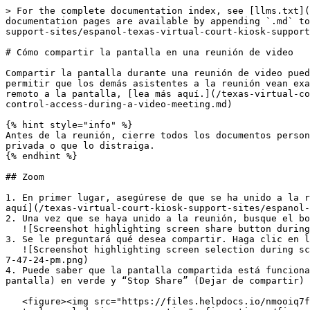
> For the complete documentation index, see [llms.txt](https://kiosksupport.tlsc.org/texas-virtual-court-kiosk-support-sites/llms.txt). Markdown versions of documentation pages are available by appending `.md` to page URLs; this page is available as [Markdown](https://kiosksupport.tlsc.org/texas-virtual-court-kiosk-support-sites/espanol-texas-virtual-court-kiosk-support/for-users/video-meeting-help/sharing-your-screen-in-a-video-meeting.md).

# Cómo compartir la pantalla en una reunión de video

Compartir la pantalla durante una reunión de video puede ayudar a los demás participantes a ver documentos importantes, formularios de ingreso o páginas web. Puede permitir que los demás asistentes a la reunión vean exactamente lo que usted puede ver en la pantalla. Para dar a otros asistentes a la reunión acceso de control remoto a la pantalla, [lea más aquí.](/texas-virtual-court-kiosk-support-sites/espanol-texas-virtual-court-kiosk-support/for-users/video-meeting-help/giving-remote-control-access-during-a-video-meeting.md)

{% hint style="info" %}
Antes de la reunión, cierre todos los documentos personales o confidenciales. De esta forma, no tendrá que preocuparse por compartir accidentalmente información privada o que lo distraiga.
{% endhint %}

## Zoom

1. En primer lugar, asegúrese de que se ha unido a la reunión de video. Para obtener instrucciones paso a paso sobre cómo unirse a una reunión de video, [lea más aquí](/texas-virtual-court-kiosk-support-sites/espanol-texas-virtual-court-kiosk-support/for-users/video-meeting-help/joining-a-video-meeting.md).&#x20;
2. Una vez que se haya unido a la reunión, busque el botón verde “Share Screen” (Compartir pantalla) en el panel de control.\
   ![Screenshot highlighting screen share button during Zoom meeting](https://files.helpdocs.io/nmooiq7fl4/articles/f1cqx24irv/1613623645834/screenshare-2.png)
3. Se le preguntará qué desea compartir. Haga clic en la primera opción “Screen” (Pantalla) resaltada en azul. A continuación, haga clic en **Share (Compartir)**.\
   ![Screenshot highlighting screen selection during screen sharing](https://files.helpdocs.io/nmooiq7fl4/articles/f1cqx24irv/1613623722234/screen-shot-2021-02-17-at-7-47-24-pm.png)
4. Puede saber que la pantalla compartida está funcionando porque verá un aviso debajo del panel de control que dice “You are screen sharing” (Usted está compartiendo pantalla) en verde y “Stop Share” (Dejar de compartir) en rojo.

   <figure><img src="https://files.helpdocs.io/nmooiq7fl4/articles/f1cqx24irv/1613623790618/screen-shot-2021-02-17-at-7-49-12-pm.png" alt="Screenshot showing zoom control panel during zoom meeting"><figcaption></figcaption></figure>
5. Siempre es bueno confirmar con los demás miembros de la reunión que pueden ver la pantalla.
6. Si desea dejar de compartir la pantalla y evitar que los demás vean lo que contiene, haga clic en **“Stop Share” (Dejar de compartir).**

## Teams

En Microsoft Teams, puede mostrar el escritorio, una aplicación específica, una pizarra electrónica o una presentación en una reunión.

1. En primer lugar, asegúrese de que se ha unido a la reunión de video. Para obtener instrucciones paso a paso sobre cómo unirse a una reunión de video, [lea más aquí](/texas-virtual-court-kiosk-support-sites/espanol-texas-virtual-court-kiosk-support/for-users/video-meeting-help/joining-a-video-meeting.md).&#x20;
2. Seleccione “Share content” (Compartir contenido) ![Share screen button](https://support.content.office.net/en-us/media/36dcee31-55d2-4a2c-b993