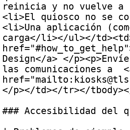
reinicia y no vuelve a 
<li>El quiosco no se co
<li>Una aplicación (com
carga</li></ul></td><td
href="#how_to_get_help"
Design</a> </p><p>Envíe
las comunicaciones a  <a
href="mailto:kiosks@tls
</p></td></tr></tbody><
### Accesibilidad del q