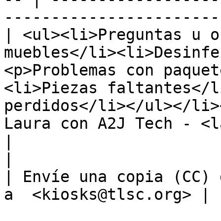
------------------------
| <ul><li>Preguntas u o
muebles</li><li>Desinfe
<p>Problemas con paquet
<li>Piezas faltantes</l
perdidos</li></ul></li>
Laura con A2J Tech - <laura@g
|

|                                                                                                                                                                                                          
| Envíe una copia (CC) 
a  <kiosks@tlsc.org> |
