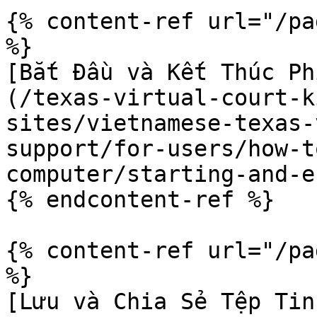
{% content-ref url="/pa
%}

[Bắt Đầu và Kết Thúc Ph
(/texas-virtual-court-k
sites/vietnamese-texas-
support/for-users/how-t
computer/starting-and-e
{% endcontent-ref %}

{% content-ref url="/pa
%}

[Lưu và Chia Sẻ Tệp Tin