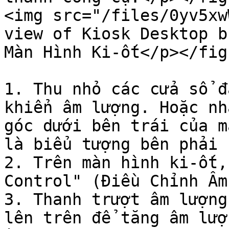
<img src="/files/0yv5xw
view of Kiosk Desktop b
Màn Hình Ki-ốt</p></fig
1. Thu nhỏ các cửa sổ đ
khiển âm lượng. Hoặc nh
góc dưới bên trái của m
là biểu tượng bên phải 
2. Trên màn hình ki-ốt,
Control" (Điều Chỉnh Âm
3. Thanh trượt âm lượng
lên trên để tăng âm lượ