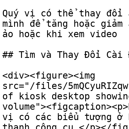
Quý vị có thể thay đổi 
mình để tăng hoặc giảm 
ảo hoặc khi xem video

## Tìm và Thay Đổi Cài 
<div><figure><img 
src="/files/5mQCyuRIZqw
of kiosk desktop showin
volume"><figcaption><p>
vị có các biểu tượng ở 
thanh công cụ.</p></fig