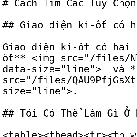
# Cách Tìm Các Tùy Chọn
## Giao diện ki-ốt có h
Giao diện ki-ốt có hai 
ốt** <img src="/files/N
data-size="line">  và *
src="/files/QAU9PfjGsXt
size="line">.

## Tôi Có Thể Làm Gì Ở 
<table><thead><tr><th w