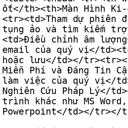
ốt</th><th>Màn Hình Ki-
<tr><td>Tham dự phiên đ
tụng ảo và tìm kiếm trợ
<td>Điều chỉnh âm lượng
email của quý vị</td><t
hoặc lưu</td></tr><tr><
Miễn Phí và Đáng Tin Cậ
làm việc của quý vị</td
Nghiên Cứu Pháp Lý</td>
trình khác như MS Word,
Powerpoint</td></tr></t