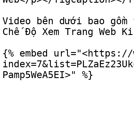
Video bên dưới bao gồm 
Chế Độ Xem Trang Web Ki-
{% embed url="<https://
index=7&list=PLZaEz23Uk