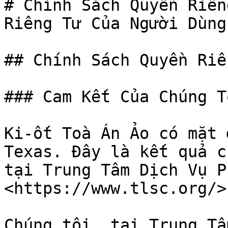
# Chính Sách Quyền Riên
Riêng Tư Của Người Dùng

## Chính Sách Quyền Riê
### Cam Kết Của Chúng T
Ki-ốt Toà Án Ảo có mặt 
Texas. Đây là kết quả c
tại Trung Tâm Dịch Vụ P
<https://www.tlsc.org/>

Chúng tôi, tại Trung Tâ