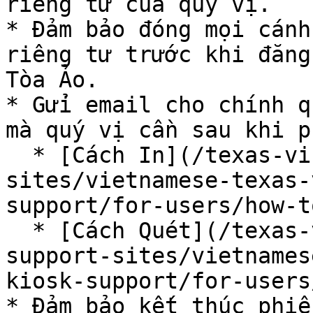
riêng tư của quý vị.

* Đảm bảo đóng mọi cánh
riêng tư trước khi đăng
Tòa Ảo.

* Gửi email cho chính q
mà quý vị cần sau khi p
  * [Cách In](/texas-virtual-court-kiosk-support-
sites/vietnamese-texas-
support/for-users/how-t
  * [Cách Quét](/texas-virtual-court-kiosk-
support-sites/vietnames
kiosk-support/for-users
* Đảm bảo kết thúc phiê