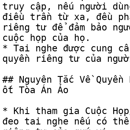
truy cập, nếu người dùn
điều trần từ xa, đều ph
riêng tư để đảm bảo ngư
cuộc họp của họ.

* Tai nghe được cung cấ
quyền riêng tư của ngườ
## Nguyên Tắc Về Quyền 
ốt Tòa Án Ảo

* Khi tham gia Cuộc Họp
đeo tai nghe nếu có thể