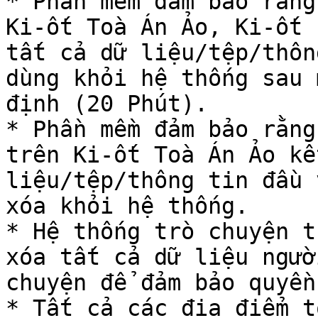
* Phần mềm đảm bảo rằng
Ki-ốt Toà Án Ảo, Ki-ốt 
tất cả dữ liệu/tệp/thôn
dùng khỏi hệ thống sau 
định (20 Phút).

* Phần mềm đảm bảo rằng
trên Ki-ốt Toà Án Ảo kế
liệu/tệp/thông tin đầu 
xóa khỏi hệ thống.

* Hệ thống trò chuyện t
xóa tất cả dữ liệu ngườ
chuyện để đảm bảo quyền
* Tất cả các địa điểm t