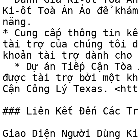
Ki-ốt Toà Án Ảo để khám
năng.

* Cung cấp thông tin kế
tài trợ của chúng tôi đ
khoản tài trợ dành cho 
  * Dự án Tiếp Cận Tòa Án Ảo và Ki-ốt Toà Án Ảo 
được tài trợ bởi một kh
Cận Công Lý Texas. <htt
### Liên Kết Đến Các Tr
Giao Diện Người Dùng Ki