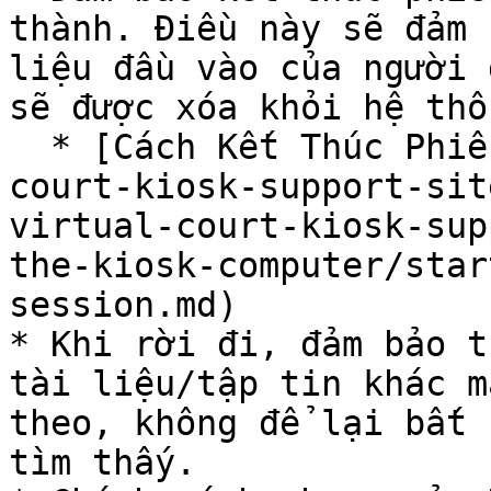
thành. Điều này sẽ đảm 
liệu đầu vào của người 
sẽ được xóa khỏi hệ thốn
  * [Cách Kết Thúc Phiên Làm Việc](/texas-virtual-
court-kiosk-support-sit
virtual-court-kiosk-sup
the-kiosk-computer/star
session.md)

* Khi rời đi, đảm bảo t
tài liệu/tập tin khác m
theo, không để lại bất 
tìm thấy.
