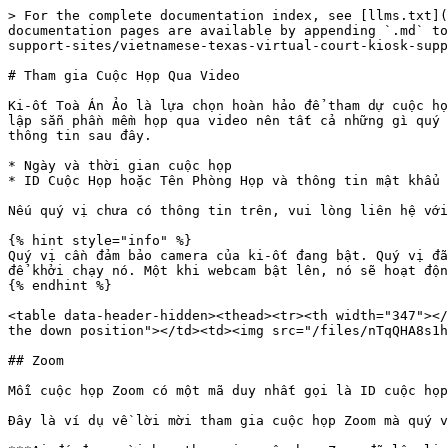
> For the complete documentation index, see [llms.txt](
documentation pages are available by appending `.md` to
support-sites/vietnamese-texas-virtual-court-kiosk-supp
# Tham gia Cuộc Họp Qua Video

Ki-ốt Toà Án Ảo là lựa chọn hoàn hảo để tham dự cuộc họ
lập sẵn phần mềm họp qua video nên tất cả những gì quý 
thông tin sau đây.

* Ngày và thời gian cuộc họp

* ID Cuộc Họp hoặc Tên Phòng Họp và thông tin mật khẩu 
Nếu quý vị chưa có thông tin trên, vui lòng liên hệ với
{% hint style="info" %}

Quý vị cần đảm bảo camera của ki-ốt đang bật. Quý vị đã
để khởi chạy nó. Một khi webcam bật lên, nó sẽ hoạt độn
{% endhint %}

<table data-header-hidden><thead><tr><th width="347"></
the down position"></td><td><img src="/files/nTqQHA8s1h
## Zoom

Mỗi cuộc họp Zoom có một mã duy nhất gọi là ID cuộc họp
Đây là ví dụ về lời mời tham gia cuộc họp Zoom mà quý v