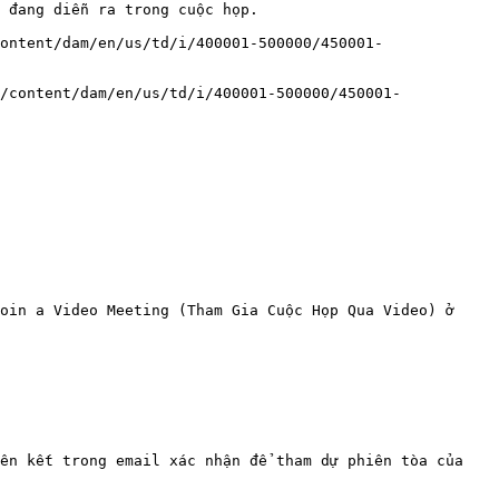
 đang diễn ra trong cuộc họp.

ontent/dam/en/us/td/i/400001-500000/450001-
/content/dam/en/us/td/i/400001-500000/450001-
oin a Video Meeting (Tham Gia Cuộc Họp Qua Video) ở 
ên kết trong email xác nhận để tham dự phiên tòa của 