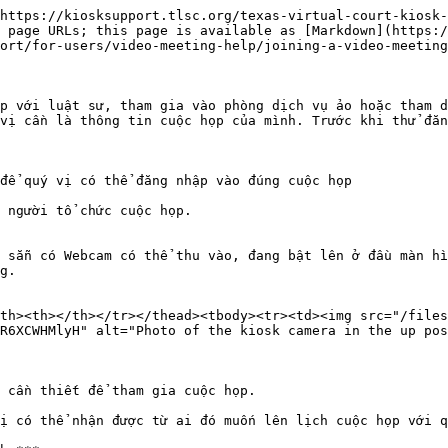
https://kiosksupport.tlsc.org/texas-virtual-court-kiosk-
 page URLs; this page is available as [Markdown](https:/
ort/for-users/video-meeting-help/joining-a-video-meeting
p với luật sư, tham gia vào phòng dịch vụ ảo hoặc tham d
vị cần là thông tin cuộc họp của mình. Trước khi thử đăn
để quý vị có thể đăng nhập vào đúng cuộc họp

 người tổ chức cuộc họp.

 sẵn có Webcam có thể thu vào, đang bật lên ở đầu màn hì
g.

th><th></th></tr></thead><tbody><tr><td><img src="/files
R6XCWHMlyH" alt="Photo of the kiosk camera in the up pos
 cần thiết để tham gia cuộc họp.

ị có thể nhận được từ ai đó muốn lên lịch cuộc họp với q