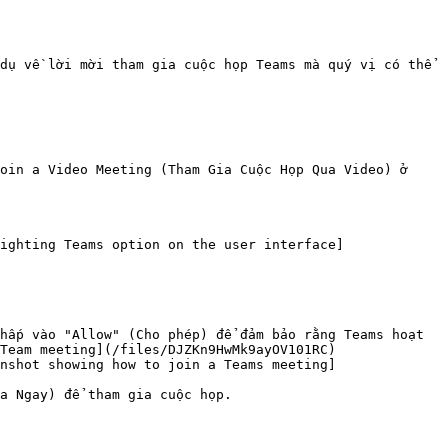
dụ về lời mời tham gia cuộc họp Teams mà quý vị có thể 
oin a Video Meeting (Tham Gia Cuộc Họp Qua Video) ở 
ighting Teams option on the user interface]
hấp vào "Allow" (Cho phép) để đảm bảo rằng Teams hoạt 
Team meeting](/files/DJZKn9HwMk9ayOV101RC)

nshot showing how to join a Teams meeting]
a Ngay) để tham gia cuộc họp.
