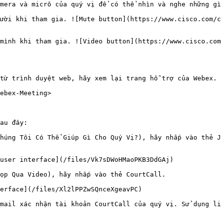
mera và micrô của quý vị để có thể nhìn và nghe những gì
ười khi tham gia. ![Mute button](https://www.cisco.com/c
mình khi tham gia. ![Video button](https://www.cisco.com
từ trình duyệt web, hãy xem lại trang hỗ trợ của Webex.

ebex-Meeting>

au đây:

húng Tôi Có Thể Giúp Gì Cho Quý Vị?), hãy nhấp vào thẻ J
user interface](/files/Vk7sDWoHMaoPKB3DdGAj)

ọp Qua Video), hãy nhấp vào thẻ CourtCall.

erface](/files/Xl2lPPZwSQnceXgeavPC)

mail xác nhận tài khoản CourtCall của quý vị. Sử dụng li