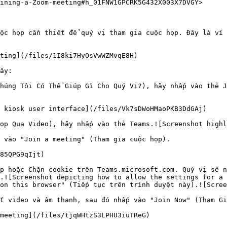
ining-a-Zoom-meeting#h_01FNW1GPCRK5G432X003X7DVGY>

ộc họp cần thiết để quý vị tham gia cuộc họp. Đây là ví 
ting](/files/1I8ki7HyOsVwWZMvqE8H)

ây:

húng Tôi Có Thể Giúp Gì Cho Quý Vị?), hãy nhấp vào thẻ J
 kiosk user interface](/files/Vk7sDWoHMaoPKB3DdGAj)

ọp Qua Video), hãy nhấp vào thẻ Teams.![Screenshot highl
 vào "Join a meeting" (Tham gia cuộc họp).

85QPG9qIjt)

p hoặc Chặn cookie trên Teams.microsoft.com. Quý vị sẽ n
.![Screenshot depicting how to allow the settings for a 
on this browser" (Tiếp tục trên trình duyệt này).![Scree
t video và âm thanh, sau đó nhấp vào "Join Now" (Tham Gi
meeting](/files/tjqWHtzS3LPHU3iuTReG)
