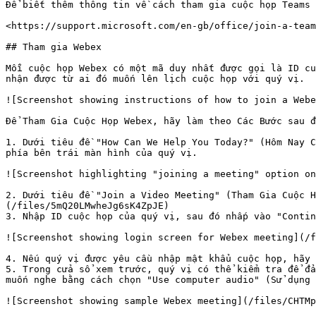
Để biết thêm thông tin về cách tham gia cuộc họp Teams 
<https://support.microsoft.com/en-gb/office/join-a-team
## Tham gia Webex

Mỗi cuộc họp Webex có một mã duy nhất được gọi là ID cu
nhận được từ ai đó muốn lên lịch cuộc họp với quý vị.

![Screenshot showing instructions of how to join a Webe
Để Tham Gia Cuộc Họp Webex, hãy làm theo Các Bước sau đ
1. Dưới tiêu đề "How Can We Help You Today?" (Hôm Nay C
phía bên trái màn hình của quý vị.

![Screenshot highlighting "joining a meeting" option on
2. Dưới tiêu đề "Join a Video Meeting" (Tham Gia Cuộc H
(/files/5mQ20LMwheJg6sK4ZpJE)

3. Nhập ID cuộc họp của quý vị, sau đó nhấp vào "Contin
![Screenshot showing login screen for Webex meeting](/f
4. Nếu quý vị được yêu cầu nhập mật khẩu cuộc họp, hãy 
5. Trong cửa sổ xem trước, quý vị có thể kiểm tra để đả
muốn nghe bằng cách chọn "Use computer audio" (Sử dụng 
![Screenshot showing sample Webex meeting](/files/CHTMp