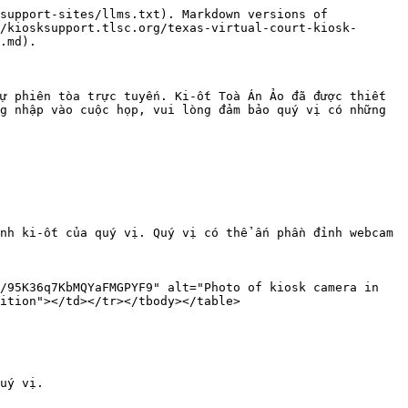
support-sites/llms.txt). Markdown versions of 
/kiosksupport.tlsc.org/texas-virtual-court-kiosk-
.md).

ự phiên tòa trực tuyến. Ki-ốt Toà Án Ảo đã được thiết 
g nhập vào cuộc họp, vui lòng đảm bảo quý vị có những 
nh ki-ốt của quý vị. Quý vị có thể ấn phần đỉnh webcam 
/95K36q7KbMQYaFMGPYF9" alt="Photo of kiosk camera in 
ition"></td></tr></tbody></table>

uý vị.
