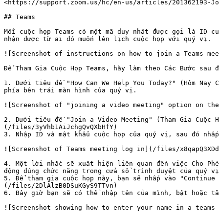
<https://support.zoom.us/hc/en-us/articles/201362193-Jo
## Teams

Mỗi cuộc họp Teams có một mã duy nhất được gọi là ID cu
nhận được từ ai đó muốn lên lịch cuộc họp với quý vị.

![Screenshot of instructions on how to join a Teams mee
Để Tham Gia Cuộc Họp Teams, hãy làm theo Các Bước sau đ
1. Dưới tiêu đề "How Can We Help You Today?" (Hôm Nay C
phía bên trái màn hình của quý vị.

![Screenshot of "joining a video meeting" option on the
2. Dưới tiêu đề "Join a Video Meeting" (Tham Gia Cuộc H
(/files/3yVhb1AiJchgQvQXbHfY)

3. Nhập ID và mật khẩu cuộc họp của quý vị, sau đó nhấp
![Screenshot of Teams meeting log in](/files/x8qapQ3XDd
4. Một lời nhắc sẽ xuất hiện liên quan đến việc Cho Phé
động đúng chức năng trong cửa sổ trình duyệt của quý vị
5. Để tham gia cuộc họp này, bạn sẽ nhấp vào "Continue 
(/files/2DlAlzB0DSuKGyS9TTvn)

6. Bây giờ bạn sẽ có thể nhập tên của mình, bật hoặc tắ
![Screenshot showing how to enter your name in a teams 