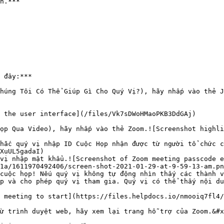
h.***

 đây:***

húng Tôi Có Thể Giúp Gì Cho Quý Vị?), hãy nhấp vào thẻ J
 the user interface](/files/Vk7sDWoHMaoPKB3DdGAj)

ọp Qua Video), hãy nhấp vào thẻ Zoom.![Screenshot highli
hắc quý vị nhập ID Cuộc Họp nhận được từ người tổ chức c
vị nhập mật khẩu.![Screenshot of Zoom meeting passcode e
1a/1611970492406/screen-shot-2021-01-29-at-9-59-13-am.pn
cuộc họp! Nếu quý vị không tự động nhìn thấy các thành v
p và cho phép quý vị tham gia. Quý vị có thể thấy nội du
ừ trình duyệt web, hãy xem lại trang hỗ trợ của Zoom.&#x