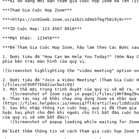
***Ai đó đang mời bạn tham gia cuộc họp Zoom đã lên lịc
***Tham Gia Cuộc Họp Zoom***

***⁨<https://us02web.zoom.us/a1b2c3d4e5f6g7h8i9j0>***

***ID Cuộc Họp: 123 4567 8910***

***Mật khẩu:  123456***

***Để Tham Gia Cuộc Họp Zoom, hãy làm theo Các Bước sau
1. Dưới tiêu đề "How Can We Help You Today?" (Hôm Nay C
phía bên trái màn hình của quý vị.

![Screenshot highlighting the "video meeting" option on
2. Dưới tiêu đề "Join a Video Meeting" (Tham Gia Cuộc H
(/files/oC9SRf7Ek02iwrbw1cEQ)

3. Một thẻ mới trong trình duyệt của quý vị sẽ mở ra, n
   ![Screenshot of Zoom sign in page](/files/j0Kf8mgZ0uXuUL5gadaI)

4. Thao tác này sẽ khởi chạy ứng dụng Zoom và nhắc quý 
(https://files.helpdocs.io/nmooiq7fl4/articles/lzddzuzb
5. Sau khi nhập thông tin cuộc họp, quý vị đã tham gia 
hoặc hai phút cho đến khi người chủ trì bắt đầu cuộc họ
của quý vị sẽ sớm bắt đầu!\

   ![Screenshot of popup loading while waiting for Zoom meeting to start](https://files.helpdocs.io/nmooiq7fl4/articles/lzddzuzb1a/1611365993084/image.png)

Để biết thêm thông tin về cách tham gia cuộc họp Zoom t