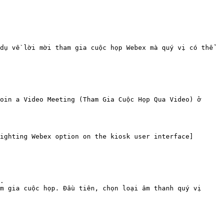
dụ về lời mời tham gia cuộc họp Webex mà quý vị có thể 
oin a Video Meeting (Tham Gia Cuộc Họp Qua Video) ở 
ighting Webex option on the kiosk user interface]
.

m gia cuộc họp. Đầu tiên, chọn loại âm thanh quý vị 