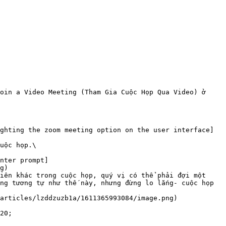
oin a Video Meeting (Tham Gia Cuộc Họp Qua Video) ở 
ghting the zoom meeting option on the user interface]
uộc họp.\

nter prompt]
g)

iên khác trong cuộc họp, quý vị có thể phải đợi một 
ng tương tự như thế này, nhưng đừng lo lắng- cuộc họp 
20;
