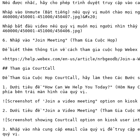
Nếu được nhắc, hãy cho phép trình duyệt truy cập vào ca
Nhấp vào Unmute (Bật tiếng) nếu quý vị muốn chào mọi ng
460000/450001-451000/450407.jpg)&#x20;

Nhấp bắt đầu video nếu quý vị muốn mọi người nhìn thấy 
460000/450001-451000/450406.jpg)

6. Nhấp vào "Join Meeting" (Tham Gia Cuộc Họp)

Để biết thêm thông tin về cách tham gia cuộc họp Webex 
<https://help.webex.com/en-us/article/nrbgeodb/Join-a-W
## Tham gia CourtCall

Để Tham Gia Cuộc Họp CourtCall, hãy làm theo Các Bước s
1. Dưới tiêu đề "How Can We Help You Today?" (Hôm Nay C
phía bên trái màn hình của quý vị.

![Screenshot of 'Join a video meeting" option on kiosk 
2. Dưới tiêu đề "Join a Video Meeting" (Tham Gia Cuộc H
![Screenshot showing Courtcall option on kiosk user int
3. Nhấp vào nhà cung cấp email của quý vị để truy cập e
quý vị.
