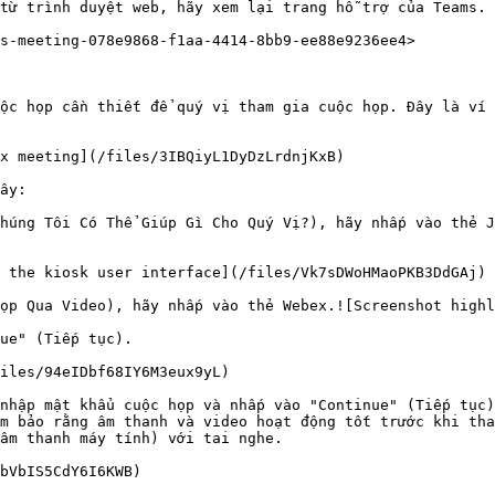
từ trình duyệt web, hãy xem lại trang hỗ trợ của Teams.

s-meeting-078e9868-f1aa-4414-8bb9-ee88e9236ee4>

ộc họp cần thiết để quý vị tham gia cuộc họp. Đây là ví 
x meeting](/files/3IBQiyL1DyDzLrdnjKxB)

ây:

húng Tôi Có Thể Giúp Gì Cho Quý Vị?), hãy nhấp vào thẻ J
 the kiosk user interface](/files/Vk7sDWoHMaoPKB3DdGAj)

ọp Qua Video), hãy nhấp vào thẻ Webex.![Screenshot highl
ue" (Tiếp tục).

iles/94eIDbf68IY6M3eux9yL)

nhập mật khẩu cuộc họp và nhấp vào "Continue" (Tiếp tục)
m bảo rằng âm thanh và video hoạt động tốt trước khi tha
âm thanh máy tính) với tai nghe.

bVbIS5CdY6I6KWB)
