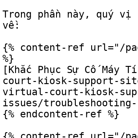
Trong phần này, quý vị 
về:

{% content-ref url="/pa
%}

[Khắc Phục Sự Cố Máy Tí
court-kiosk-support-sit
virtual-court-kiosk-sup
issues/troubleshooting-
{% endcontent-ref %}

{% content-ref url="/pa