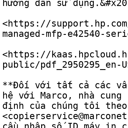
hướng dẫn sử dụng.&#x20;
<https://support.hp.com
managed-mfp-e42540-seri
<https://kaas.hpcloud.h
public/pdf_2950295_en-U
**Đối với tất cả các vấ
hệ với Marco, nhà cung 
định của chúng tôi theo
<copierservice@marconet
cầu nhập số ID máy in c