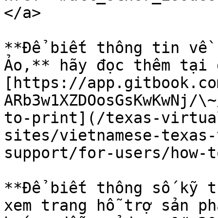
</a>

**Để biết thông tin về 
Ảo,** hãy đọc thêm tại đ
[https://app.gitbook.co
ARb3w1XZDOosGsKwKwNj/\~
to-print](/texas-virtua
sites/vietnamese-texas-
support/for-users/how-t
**Để biết thông số kỹ t
xem trang hỗ trợ sản ph