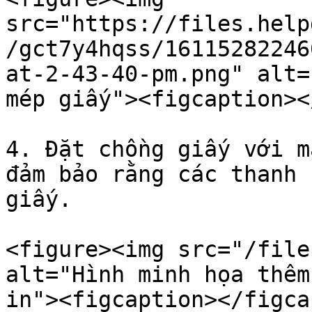
src="https://files.help
/gct7y4hqss/16115282246
at-2-43-40-pm.png" alt=
mép giấy"><figcaption><
4. Đặt chồng giấy với m
đảm bảo rằng các thanh 
giấy.

<figure><img src="/file
alt="Hình minh họa thêm
in"><figcaption></figca