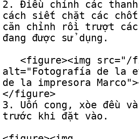
2. Điều chỉnh các thanh
cách siết chặt các chốt
căn chỉnh rồi trượt các
đang được sử dụng.

   <figure><img src="/files/aLO5K6LWFAbup7gaaAgv" 
alt="Fotografía de la e
de la impresora Marco">
</figure>

3. Uốn cong, xòe đều và
trước khi đặt vào.

<figure><img 