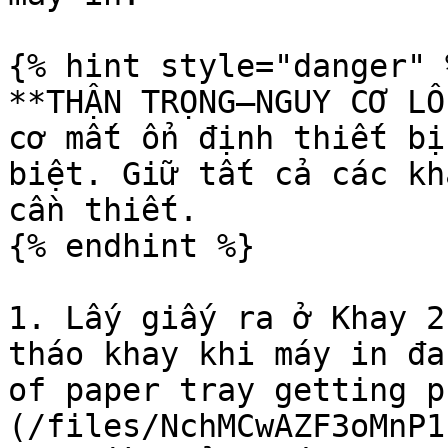
{% hint style="danger" %
**THẬN TRỌNG—NGUY CƠ LỖ
cơ mất ổn định thiết bị
biệt. Giữ tất cả các kh
cần thiết.

{% endhint %}

1. Lấy giấy ra ở Khay 2
tháo khay khi máy in đa
of paper tray getting p
(/files/NchMCwAZF3oMnP1