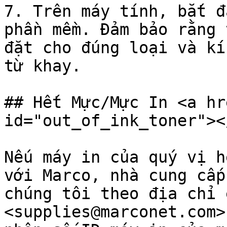
7. Trên máy tính, bắt đ
phần mềm. Đảm bảo rằng 
đặt cho đúng loại và kí
từ khay.

## Hết Mực/Mực In <a hr
id="out_of_ink_toner"></
Nếu máy in của quý vị h
với Marco, nhà cung cấp
chúng tôi theo địa chỉ 
<supplies@marconet.com>