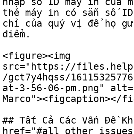
nhập số ID máy in của m
thẻ máy in có sẵn số ID
chỉ của quý vị để họ gử
điểm.

<figure><img 
src="https://files.help
/gct7y4hqss/16115325776
at-3-56-06-pm.png" alt=
Marco"><figcaption></fi
## Tất Cả Các Vấn Đề Kh
href="#all_other_issues