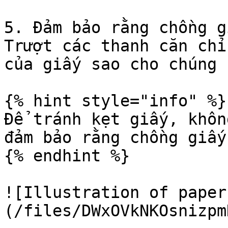
5. Đảm bảo rằng chồng g
Trượt các thanh căn chỉ
của giấy sao cho chúng 
{% hint style="info" %}

Để tránh kẹt giấy, khôn
đảm bảo rằng chồng giấy
{% endhint %}

![Illustration of paper
(/files/DWxOVkNKOsnizpm