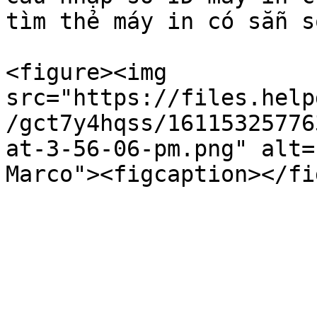
tìm thẻ máy in có sẵn s
<figure><img 
src="https://files.help
/gct7y4hqss/16115325776
at-3-56-06-pm.png" alt=