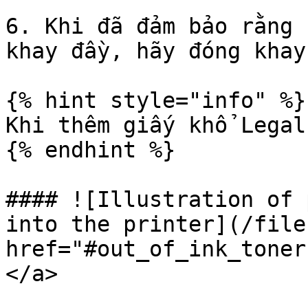
6. Khi đã đảm bảo rằng 
khay đầy, hãy đóng khay
{% hint style="info" %}

Khi thêm giấy khổ Legal
{% endhint %}

#### ![Illustration of 
into the printer](/file
href="#out_of_ink_toner
</a>
