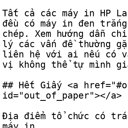
Tất cả các máy in HP La
đều có máy in đen trắng
chép. Xem hướng dẫn chi
lý các vấn đề thường gặ
liên hệ với ai nếu có v
vị không thể tự mình gi
## Hết Giấy <a href="#o
id="out_of_paper"></a>

Địa điểm tổ chức có trá
máy in.
