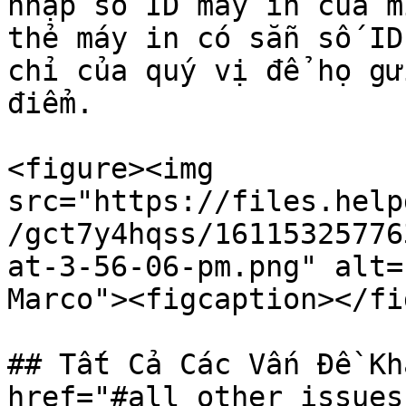
nhập số ID máy in của m
thẻ máy in có sẵn số ID
chỉ của quý vị để họ gử
điểm.

<figure><img 
src="https://files.help
/gct7y4hqss/16115325776
at-3-56-06-pm.png" alt=
Marco"><figcaption></fi
## Tất Cả Các Vấn Đề Kh
href="#all_other_issues