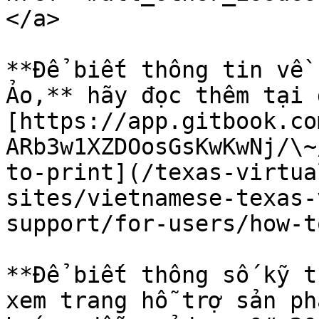
</a>

**Để biết thông tin về 
Ảo,** hãy đọc thêm tại đ
[https://app.gitbook.co
ARb3w1XZDOosGsKwKwNj/\~
to-print](/texas-virtua
sites/vietnamese-texas-
support/for-users/how-t
**Để biết thông số kỹ t
xem trang hỗ trợ sản ph