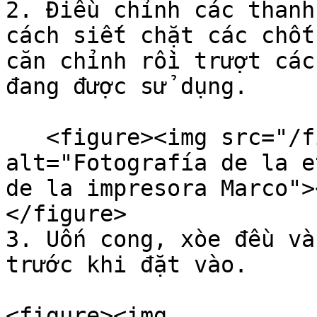
2. Điều chỉnh các thanh
cách siết chặt các chốt
căn chỉnh rồi trượt các
đang được sử dụng.

   <figure><img src="/files/aLO5K6LWFAbup7gaaAgv" 
alt="Fotografía de la e
de la impresora Marco">
</figure>

3. Uốn cong, xòe đều và
trước khi đặt vào.

<figure><img 