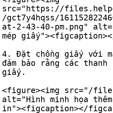
src="https://files.help
/gct7y4hqss/16115282246
at-2-43-40-pm.png" alt=
mép giấy"><figcaption><
4. Đặt chồng giấy với m
đảm bảo rằng các thanh 
giấy.

<figure><img src="/file
alt="Hình minh họa thêm
in"><figcaption></figca