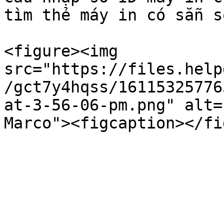
tìm thẻ máy in có sẵn s
<figure><img 
src="https://files.help
/gct7y4hqss/16115325776
at-3-56-06-pm.png" alt=