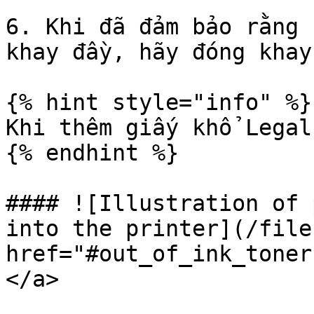
6. Khi đã đảm bảo rằng 
khay đầy, hãy đóng khay
{% hint style="info" %}

Khi thêm giấy khổ Legal
{% endhint %}

#### ![Illustration of 
into the printer](/file
href="#out_of_ink_toner
</a>
