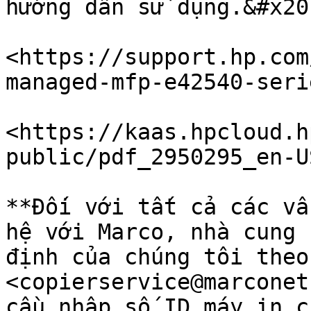
hướng dẫn sử dụng.&#x20;
<https://support.hp.com
managed-mfp-e42540-seri
<https://kaas.hpcloud.h
public/pdf_2950295_en-U
**Đối với tất cả các vấ
hệ với Marco, nhà cung 
định của chúng tôi theo
<copierservice@marconet
cầu nhập số ID máy in c