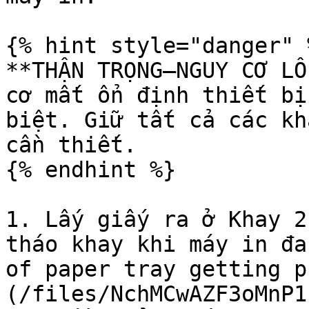
{% hint style="danger" %
**THẬN TRỌNG—NGUY CƠ LỖ
cơ mất ổn định thiết bị
biệt. Giữ tất cả các kh
cần thiết.

{% endhint %}

1. Lấy giấy ra ở Khay 2
tháo khay khi máy in đa
of paper tray getting p
(/files/NchMCwAZF3oMnP1