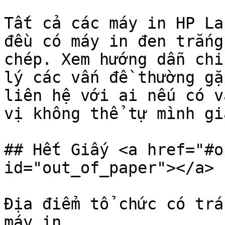
Tất cả các máy in HP La
đều có máy in đen trắng
chép. Xem hướng dẫn chi
lý các vấn đề thường gặ
liên hệ với ai nếu có v
vị không thể tự mình gi
## Hết Giấy <a href="#o
id="out_of_paper"></a>

Địa điểm tổ chức có trá
máy in.
