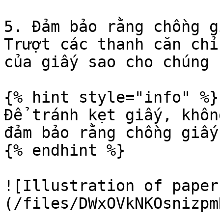
5. Đảm bảo rằng chồng g
Trượt các thanh căn chỉ
của giấy sao cho chúng 
{% hint style="info" %}

Để tránh kẹt giấy, khôn
đảm bảo rằng chồng giấy
{% endhint %}

![Illustration of paper
(/files/DWxOVkNKOsnizpm